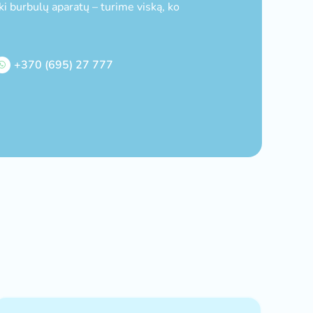
i burbulų aparatų – turime viską, ko
+370 (695) 27 777