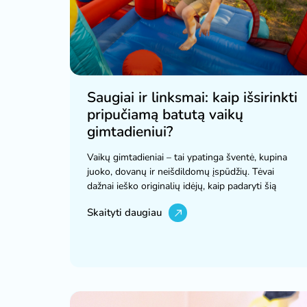
Saugiai ir linksmai: kaip išsirinkti
pripučiamą batutą vaikų
gimtadieniui?
Vaikų gimtadieniai – tai ypatinga šventė, kupina
juoko, dovanų ir neišdildomų įspūdžių. Tėvai
dažnai ieško originalių idėjų, kaip padaryti šią
Skaityti daugiau