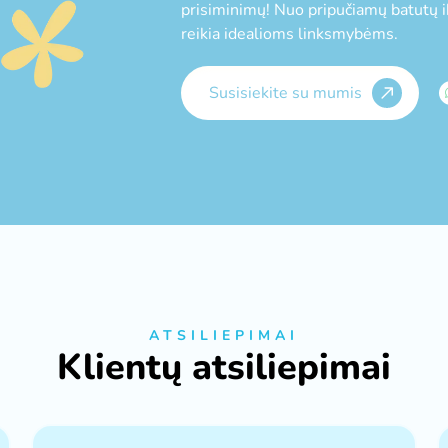
prisiminimų! Nuo pripučiamų batutų ik
reikia idealioms linksmybėms.
Susisiekite su mumis
ATSILIEPIMAI
Klientų atsiliepimai