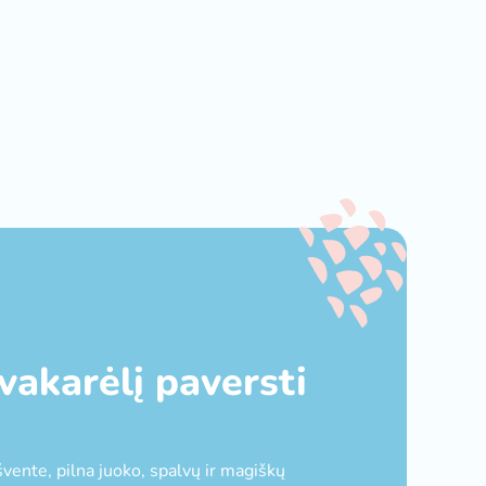
vakarėlį paversti
švente, pilna juoko, spalvų ir magiškų