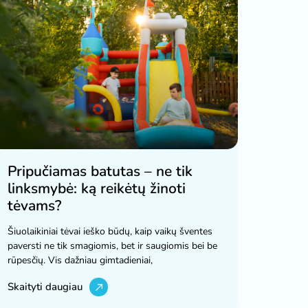
Pripučiamas batutas – ne tik
linksmybė: ką reikėtų žinoti
tėvams?
Šiuolaikiniai tėvai ieško būdų, kaip vaikų šventes
paversti ne tik smagiomis, bet ir saugiomis bei be
rūpesčių. Vis dažniau gimtadieniai,
Skaityti daugiau