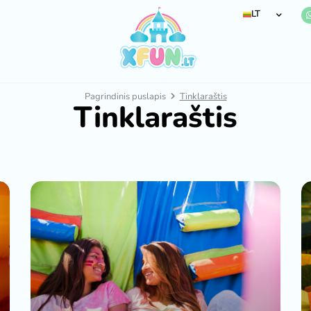
LT
Pagrindinis puslapis
Tinklaraštis
Tinklaraštis