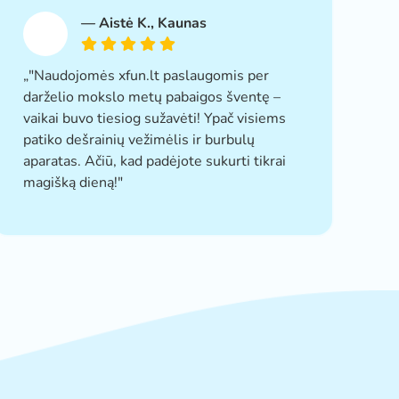
—
Aistė K.
, Kaunas
„"Naudojomės xfun.lt paslaugomis per
darželio mokslo metų pabaigos šventę –
vaikai buvo tiesiog sužavėti! Ypač visiems
patiko dešrainių vežimėlis ir burbulų
aparatas. Ačiū, kad padėjote sukurti tikrai
magišką dieną!"