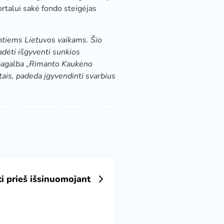
portalui sakė fondo steigėjas
tiems Lietuvos vaikams. Šio
adėti išgyventi sunkios
ų pagalba „Rimanto Kaukėno
is, padeda įgyvendinti svarbius
ti prieš išsinuomojant