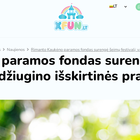
LT
s
Naujienos
Rimanto Kaukėno paramos fondas surengė šeimų festivalį: va
paramos fondas surengė
 džiugino išskirtinės p