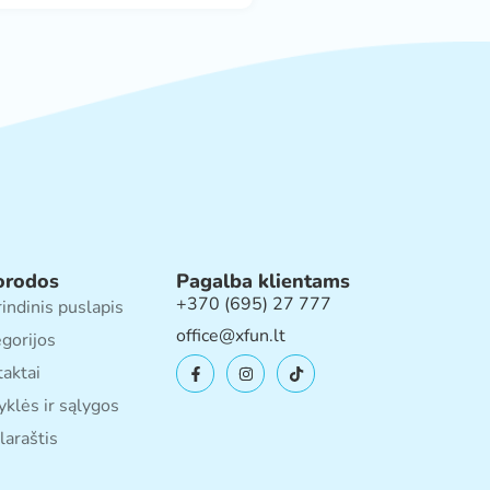
orodos
Pagalba klientams
+370 (695) 27 777
indinis puslapis
office@xfun.lt
gorijos
aktai
yklės ir sąlygos
laraštis