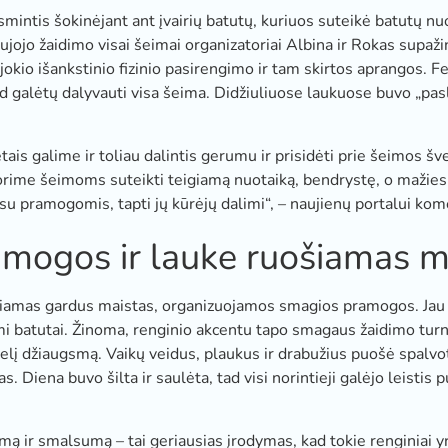
smintis šokinėjant ant įvairių batutų, kuriuos suteikė batutų 
aujojo žaidimo visai šeimai organizatoriai Albina ir Rokas supaži
 jokio išankstinio fizinio pasirengimo ir tam skirtos aprangos. F
d galėtų dalyvauti visa šeima. Didžiuliuose laukuose buvo „pasl
tais galime ir toliau dalintis gerumu ir prisidėti prie šeimos 
rime šeimoms suteikti teigiamą nuotaiką, bendrystę, o mažies
u pramogomis, tapti jų kūrėjų dalimi“, – naujienų portalui ko
amogos ir lauke ruošiamas m
iamas gardus maistas, organizuojamos smagios pramogos. Jau n
ami batutai. Žinoma, renginio akcentu tapo smagaus žaidimo turn
elį džiaugsmą. Vaikų veidus, plaukus ir drabužius puošė spalvoti
 Diena buvo šilta ir saulėta, tad visi norintieji galėjo leistis pu
mą ir smalsumą – tai geriausias įrodymas, kad tokie renginiai yr