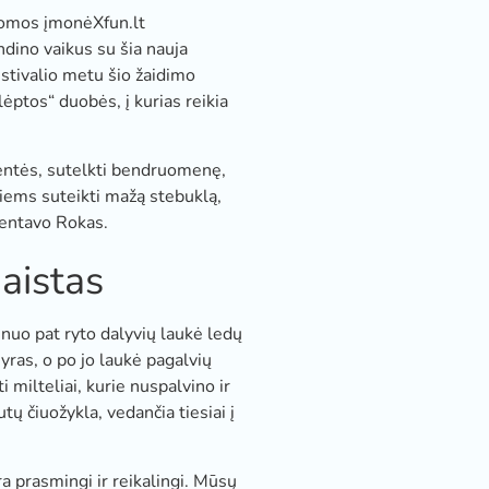
nuomos įmonė
Xfun.lt
ndino vaikus su šia nauja
estivalio metu šio žaidimo
ėptos“ duobės, į kurias reikia
šventės, sutelkti bendruomenę,
iems suteikti mažą stebuklą,
mentavo Rokas.
aistas
uo pat ryto dalyvių laukė ledų
yras, o po jo laukė pagalvių
 milteliai, kurie nuspalvino ir
tų čiuožykla, vedančia tiesiai į
a prasmingi ir reikalingi. Mūsų