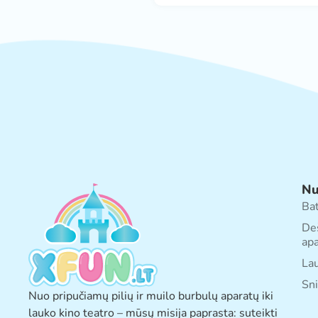
Nu
Ba
De
apa
Lau
Sni
Nuo pripučiamų pilių ir muilo burbulų aparatų iki
lauko kino teatro – mūsų misija paprasta: suteikti