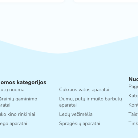
Nu
omos kategorijos
Pagr
tutų nuoma
Cukraus vatos aparatai
Kate
šrainių gaminimo
Dūmų, putų ir muilo burbulų
ratai
aparatai
Kont
ko kino rinkiniai
Ledų vežimėliai
Tais
ego aparatai
Spragėsių aparatai
Tink