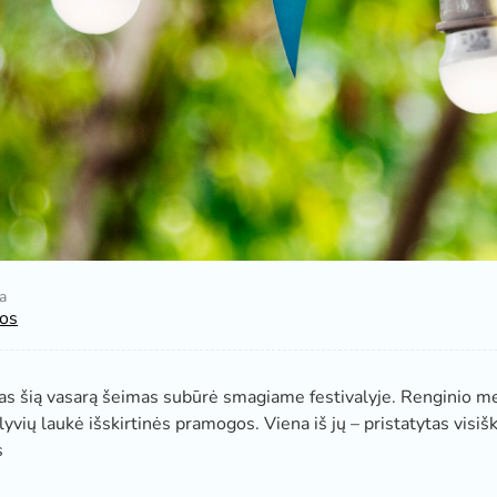
a
os
 šią vasarą šeimas subūrė smagiame festivalyje. Renginio me
lyvių laukė išskirtinės pramogos. Viena iš jų – pristatytas visišk
s