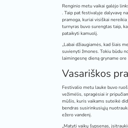
Renginio metu vaikai galėjo link
. Taip pat festivalyje dalyvavę n
pramoga, kuriai visiškai nereikia
turnyras buvo surengtas taip, ka
pataikyti kamuolį.
„Labai džiaugiamės, kad šiais me
suvienyti žmones. Tokiu būdu no
laimingesnę dieną gryname ore s
Vasariškos pr
Festivalio metu lauke buvo ruoš
vežimėlis, spragėsiai ir pripuči
mūšis, kuris vaikams suteikė did
bendras susirinkusiųjų nuotraukas.
ežero vandenį.
„Matyti vaikų šypsenas, įsitrauki