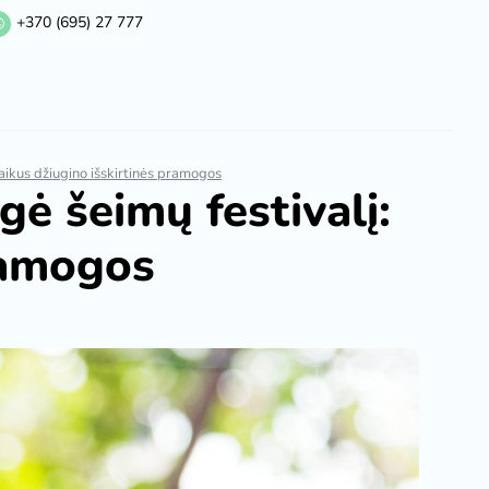
+370 (695) 27 777
ikus džiugino išskirtinės pramogos
 šeimų festivalį:
ramogos