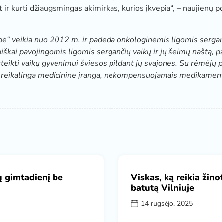
bet ir kurti džiaugsmingas akimirkas, kurios įkvepia“, – naujienų 
“ veikia nuo 2012 m. ir padeda onkologinėmis ligomis sergan
biškai pavojingomis ligomis sergančių vaikų ir jų šeimų naštą, p
suteikti vaikų gyvenimui šviesos pildant jų svajones. Su rėmėj
 reikalinga medicinine įranga, nekompensuojamais medikamenta
ų gimtadienį be
Viskas, ką reikia žino
batutą Vilniuje
14 rugsėjo, 2025