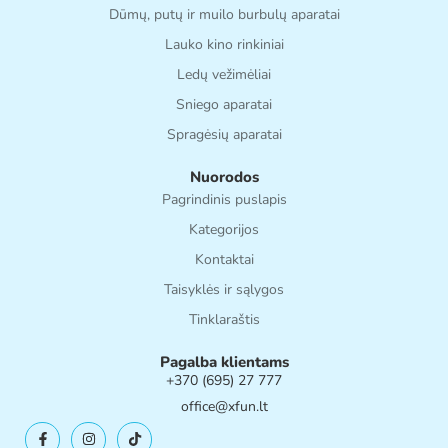
Dūmų, putų ir muilo burbulų aparatai
Lauko kino rinkiniai
Ledų vežimėliai
Sniego aparatai
Spragėsių aparatai
Nuorodos
Pagrindinis puslapis
Kategorijos
Kontaktai
Taisyklės ir sąlygos
Tinklaraštis
Pagalba klientams
+370 (695) 27 777
office@xfun.lt