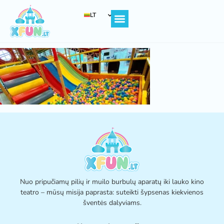
LT
Pagrindinis puslapis
Nuo pripučiamų pilių ir muilo burbulų aparatų iki lauko kino
teatro – mūsų misija paprasta: suteikti šypsenas kiekvienos
šventės dalyviams.