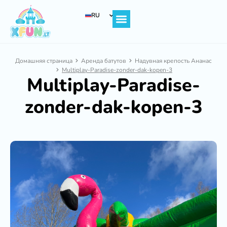
RU
Главная страница
Домашняя страница
Аренда батутов
Надувная крепость Ананас
Multiplay-Paradise-zonder-dak-kopen-3
Multiplay-Paradise-
zonder-dak-kopen-3