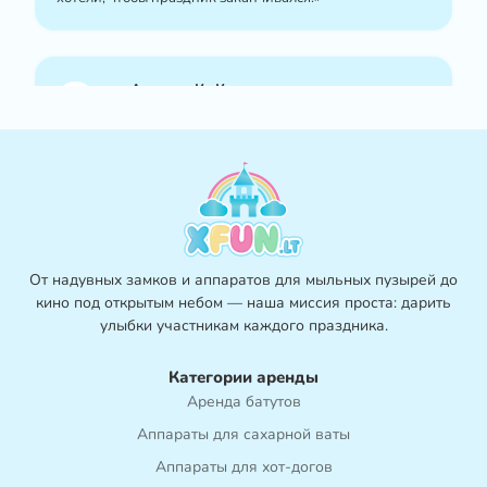
—
Андрюс К., Каунас
«Пенный аппарат был настоящим хитом! Наш сад за
несколько минут превратился в зону развлечений.
Забронировать было просто - мы сделали это через
WhatsApp, а команда Xfun позаботилась обо всём.
Очень рекомендую!»
От надувных замков и аппаратов для мыльных пузырей до
кино под открытым небом — наша миссия проста: дарить
—
Айсте K., Каунас
улыбки участникам каждого праздника.
«Мы воспользовались услугами xfun.lt на празднике по
Категории аренды
случаю окончания учебного года в детском саду —
Аренда батутов
дети были просто в восторге! Особенно всем
Аппараты для сахарной ваты
понравились тележка с хот-догами и аппарат для
мыльных пузырей. Спасибо, что помогли создать по-
Аппараты для хот-догов
настоящему волшебный день!»