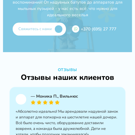
воспоминаний! От надувных батутов до аппаратов для
мыльных пузырей - у нас есть всё, что нужно для
идеального веселья
Свяжитесь с нами
+370 (695) 27 777
ОТЗЫВЫ
Отзывы наших клиентов
—
Моника П., Вильнюс
«Абсолютно идеально! Мы арендовали надувной замок
и аппарат для попкорна на шестилетие нашей дочери.
Всё было очень чисто, оборудование доставили
вовремя, а команда была дружелюбной. Дети не
хотели, чтобы праздник заканчивался!»