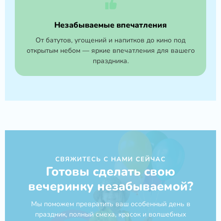
Незабываемые впечатления
От батутов, угощений и напитков до кино под
открытым небом — яркие впечатления для вашего
праздника.
СВЯЖИТЕСЬ С НАМИ СЕЙЧАС
Готовы сделать свою
вечеринку незабываемой?
Мы поможем превратить ваш особенный день в
праздник, полный смеха, красок и волшебных