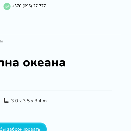
+370 (695) 27 777
на
лна океана
3.0 x 3.5 x 3.4 m
обы забронировать