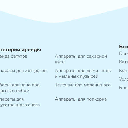
Бы
тегории аренды
Гла
енда батутов
Аппараты для сахарной
ваты
Кат
параты для хот-догов
Аппараты для дыма, пены
Кон
и мыльных пузырей
Усл
боры для кино под
Тележки для мороженого
Бло
крытым небом
параты для
Аппараты для попкорна
кусственного снега