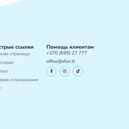
стрые ссылки
Помощь клиентам
+370 (695) 27 777
вная страница
office@xfun.lt
егории
такт
овия и положения
г