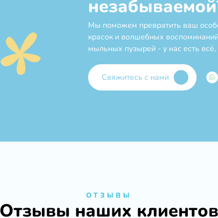
незабываемой
Мы поможем превратить ваш особе
красок и волшебных воспоминаний!
мыльных пузырей - у нас есть всё,
Свяжитесь с нами
ОТЗЫВЫ
Отзывы наших клиенто