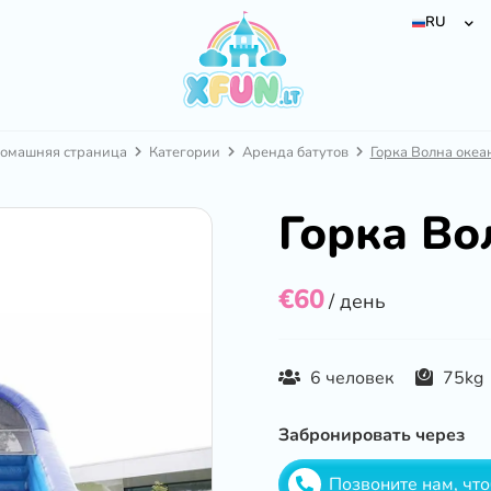
RU
омашняя страница
Категории
Аренда батутов
Горка Волна океа
Горка Во
€60
/ день
6 человек
75kg
Забронировать через
Позвоните нам, чт