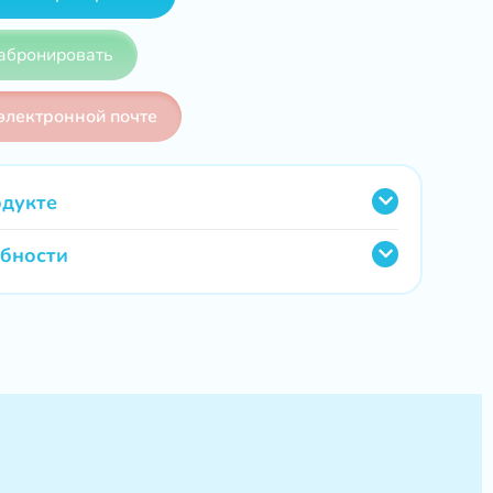
абронировать
электронной почте
одукте
обности