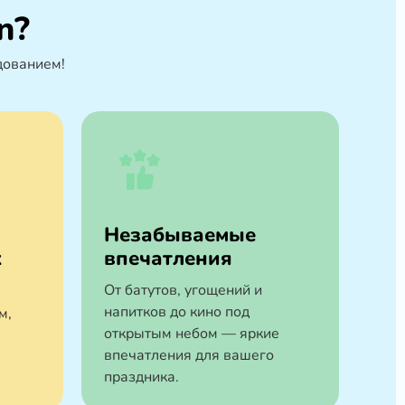
n?
дованием!
Незабываемые
х
впечатления
От батутов, угощений и
напитков до кино под
м,
открытым небом — яркие
впечатления для вашего
праздника.