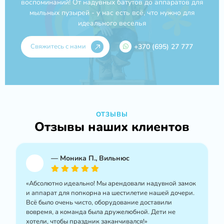
воспоминаний! От надувных батутов до аппаратов для
мыльных пузырей - у нас есть всё, что нужно для
идеального веселья
Свяжитесь с нами
+370 (695) 27 777
ОТЗЫВЫ
Отзывы наших клиентов
—
Моника П., Вильнюс
«Абсолютно идеально! Мы арендовали надувной замок
и аппарат для попкорна на шестилетие нашей дочери.
Всё было очень чисто, оборудование доставили
вовремя, а команда была дружелюбной. Дети не
хотели, чтобы праздник заканчивался!»