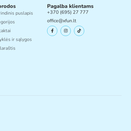
orodos
Pagalba klientams
+370 (695) 27 777
indinis puslapis
office@xfun.lt
gorijos
aktai
yklės ir sąlygos
laraštis