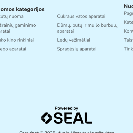
Nu
omos kategorijos
Pagr
tutų nuoma
Cukraus vatos aparatai
Kate
šrainių gaminimo
Dūmų, putų ir muilo burbulų
ratai
aparatai
Kont
ko kino rinkiniai
Ledų vežimėliai
Tais
ego aparatai
Spragėsių aparatai
Tink
Copyright © 2025 xfun.lt. Visos teisės atšauktos