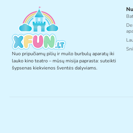
Nu
Ba
De
apa
Lau
Sni
Nuo pripučiamų pilių ir muilo burbulų aparatų iki
lauko kino teatro – mūsų misija paprasta: suteikti
šypsenas kiekvienos šventės dalyviams.