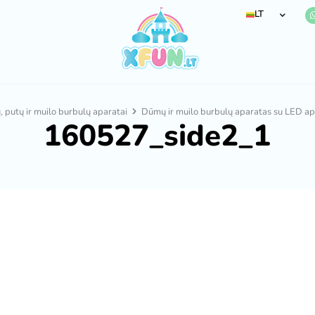
LT
 putų ir muilo burbulų aparatai
Dūmų ir muilo burbulų aparatas su LED ap
160527_side2_1